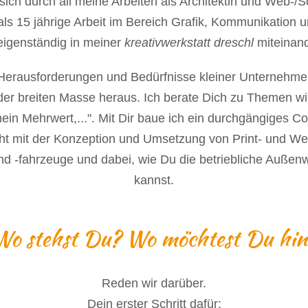
ich durch all meine Arbeiten als Architektin und Web-/Sc
s 15 jährige Arbeit im Bereich Grafik, Kommunikation u
eigenständig in meiner
kreativwerkstatt dreschl
miteinand
erausforderungen und Bedürfnisse kleiner Unternehmen. 
 der breiten Masse heraus. Ich berate Dich zu Themen 
ein Mehrwert,...". Mit Dir baue ich ein durchgängiges 
cht mit der Konzeption und Umsetzung von Print- und We
d -fahrzeuge und dabei, wie Du die betriebliche Außen
kannst.
Wo stehst Du? Wo möchtest Du hin
Reden wir darüber.
Dein erster Schritt dafür: